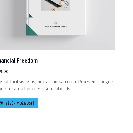
nancial Freedom
9.90
as at facilisis risus, nec accumsan urna. Praesent congue
iquet nisi, eu hendrerit sem lobortis.
VÝBĚR MOŽNOSTÍ