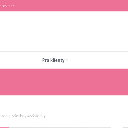
acova.cz
Pro klienty
brazuji všechny 4 výsledky