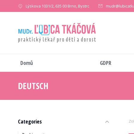
Lýskova 1031/2, 635 00 Brno, Bystrc
mudr@lubicatk
Domů
GDPR
DEUTSCH
You are here:
Categories
Zo