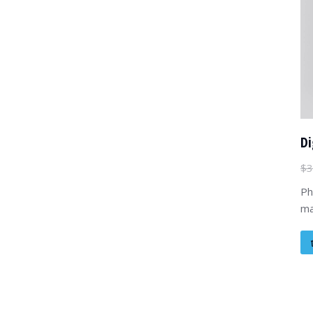
Di
$
3
Ph
ma