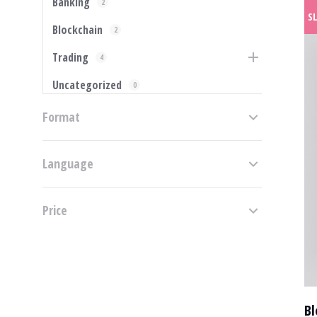
Banking
2
S
Blockchain
2
Trading
4
Uncategorized
0
Format
Language
Price
Bl