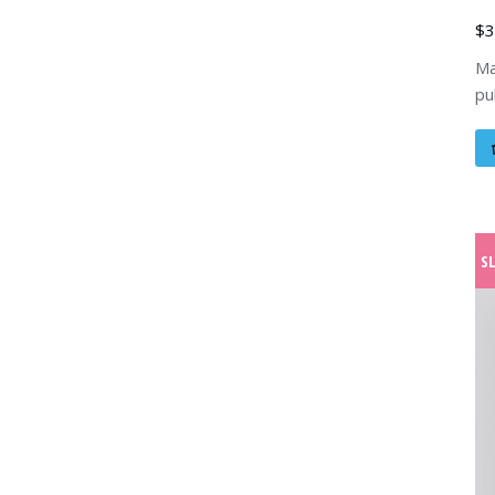
$
3
Ma
pu
S