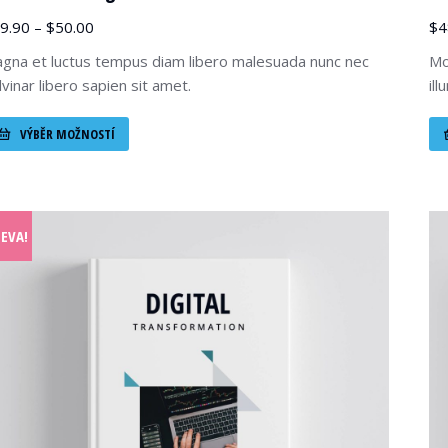
9.90
–
$
50.00
$
4
gna et luctus tempus diam libero malesuada nunc nec
Mo
lvinar libero sapien sit amet.
il
VÝBĚR MOŽNOSTÍ
LEVA!