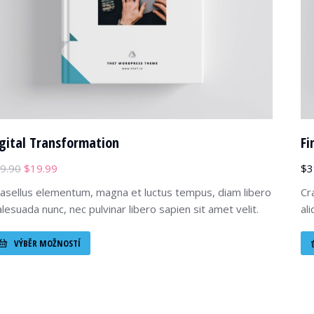
gital Transformation
Fi
9.90
$
19.99
$
3
asellus elementum, magna et luctus tempus, diam libero
Cr
lesuada nunc, nec pulvinar libero sapien sit amet velit.
al
VÝBĚR MOŽNOSTÍ