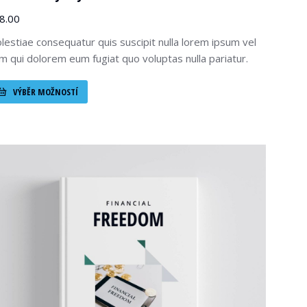
8.00
lestiae consequatur quis suscipit nulla lorem ipsum vel
lum qui dolorem eum fugiat quo voluptas nulla pariatur.
VÝBĚR MOŽNOSTÍ