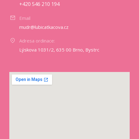
+420 546 210 194
Email
mudr@lubicatkacova.cz
Adresa ordinace:
Lýskova 1031/2, 635 00 Brno, Bystrc