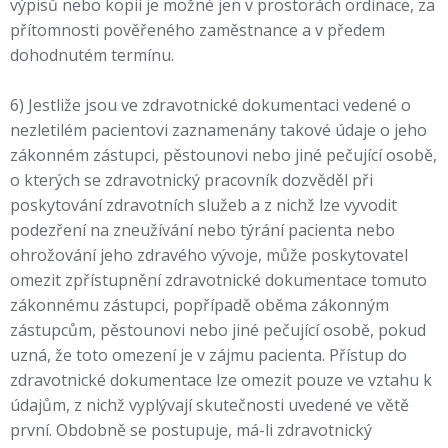
výpisů nebo kopií je možné jen v prostorách ordinace, za
přítomnosti pověřeného zaměstnance a v předem
dohodnutém termínu.
6) Jestliže jsou ve zdravotnické dokumentaci vedené o
nezletilém pacientovi zaznamenány takové údaje o jeho
zákonném zástupci, pěstounovi nebo jiné pečující osobě,
o kterých se zdravotnický pracovník dozvěděl při
poskytování zdravotních služeb a z nichž lze vyvodit
podezření na zneužívání nebo týrání pacienta nebo
ohrožování jeho zdravého vývoje, může poskytovatel
omezit zpřístupnění zdravotnické dokumentace tomuto
zákonnému zástupci, popřípadě oběma zákonným
zástupcům, pěstounovi nebo jiné pečující osobě, pokud
uzná, že toto omezení je v zájmu pacienta. Přístup do
zdravotnické dokumentace lze omezit pouze ve vztahu k
údajům, z nichž vyplývají skutečnosti uvedené ve větě
první. Obdobně se postupuje, má-li zdravotnický