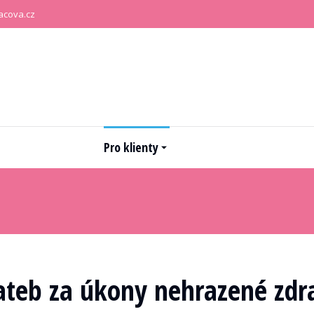
acova.cz
Pro klienty
lateb za úkony nehrazené zdr