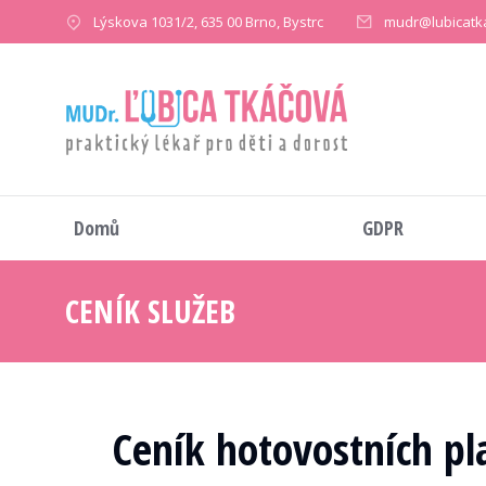
Lýskova 1031/2, 635 00 Brno, Bystrc
mudr@lubicatk
Domů
GDPR
CENÍK SLUŽEB
You are here:
Ceník hotovostních p