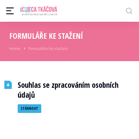
FORMULÁŘE KE STAŽENÍ
You are here:
Home
Formuláře ke stažení
Souhlas se zpracováním osobních
údajů
STÁHNOUT