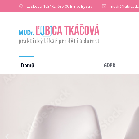
Lýskova 1031/2, 635 00 Brno, Bystrc
mudr@lubicatk
Domů
GDPR