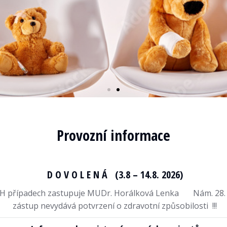
Provozní informace
D O V O L E N Á (3.8 – 14.8. 2026)
dech zastupuje MUDr. Horálková Lenka Nám. 28. Dubna
zástup nevydává potvrzení o zdravotní způsobilosti !!!