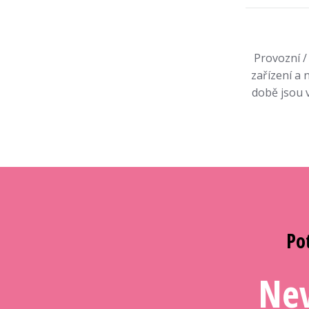
Provozní /
zařízení a
době jsou v
Po
Nev