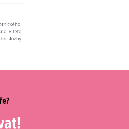
votnického
r.o.
V této
otní služby
ře?
vat!