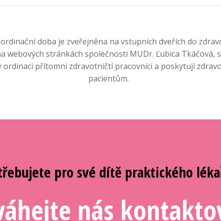
 ordinační doba je zveřejněna na vstupních dveřích do zdra
 na webových stránkách společnosti MUDr. Ľubica Tkáčová, s.
 ordinaci přítomni zdravotničtí pracovníci a poskytují zdrav
pacientům.
třebujete pro své dítě praktického léka
áhejte nás kontakto