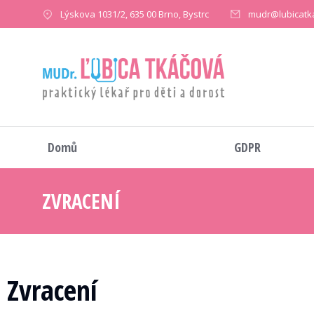
Lýskova 1031/2, 635 00 Brno, Bystrc
mudr@lubicatk
Domů
GDPR
ZVRACENÍ
You are here:
Zvracení