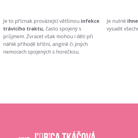
Je to příznak provázející většinou
infekce
Je nutné
ihne
trávícího traktu,
často spojený s
vysadit všechn
průjmem. Zvracet však mohou i děti při
náhlé příhodě břišní, angíně či jiných
nemocech spojených s horečkou.