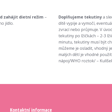
d zahájit dietní režim
–
Doplňujeme tekutiny
a sle
o jídlo.
dítě vypije a vymočí, eventuá
zvrací nebo průjmuje. V úv
tekutiny po lžičkách – 2-3 lž
minutu, tekutiny musí být ch
můžeme je osladit, vhodný j
malých dětí je vhodné použít
nápoj/WHO roztok/ – Kulíšek
Kontaktní informace