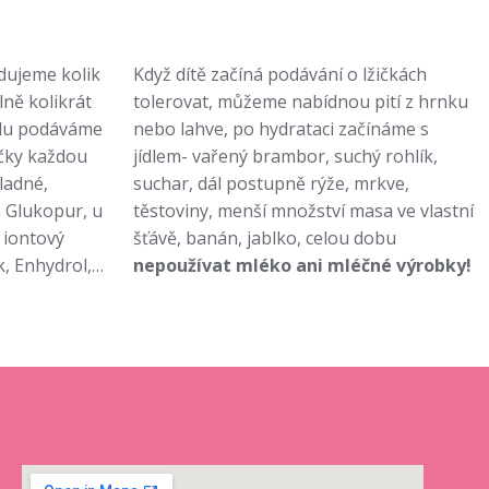
dujeme kolik
Když dítě začíná podávání o lžičkách
lně kolikrát
tolerovat, můžeme nabídnou pití z hrnku
odu podáváme
nebo lahve, po hydrataci začínáme s
ičky každou
jídlem- vařený brambor, suchý rohlík,
ladné,
suchar, dál postupně rýže, mrkve,
e Glukopur, u
těstoviny, menší množství masa ve vlastní
 iontový
šťávě, banán, jablko, celou dobu
, Enhydrol,…
nepoužívat mléko ani mléčné výrobky!