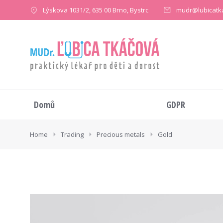
Lýskova 1031/2, 635 00 Brno, Bystrc
mudr@lubicatk
Domů
GDPR
You are here:
Home
Trading
Precious metals
Gold