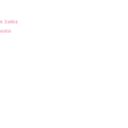
ge
,
Trading
uccess