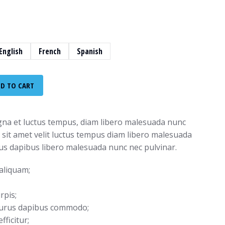
English
French
Spanish
D TO CART
a et luctus tempus, diam libero malesuada nunc
n sit amet velit luctus tempus diam libero malesuada
us dapibus libero malesuada nunc nec pulvinar.
aliquam;
rpis;
purus dapibus commodo;
ficitur;