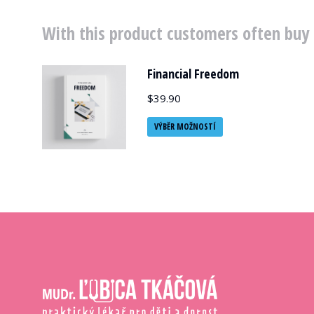
With this product customers often buy
Financial Freedom
$
39.90
VÝBĚR MOŽNOSTÍ