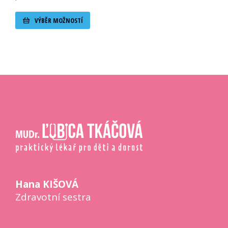
VÝBĚR MOŽNOSTÍ
Hana KIŠOVÁ
Zdravotní sestra