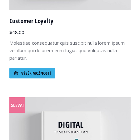
Customer Loyalty
$
48.00
Molestiae consequatur quis suscipit nulla lorem ipsum
vel illum qui dolorem eum fugiat quo voluptas nulla
pariatur.
VÝBĚR MOŽNOSTÍ
SLEVA!