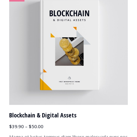
Blockchain & Digital Assets
$
39.90
–
$
50.00
Magna et luctus tempus diam libero malesuada nunc nec