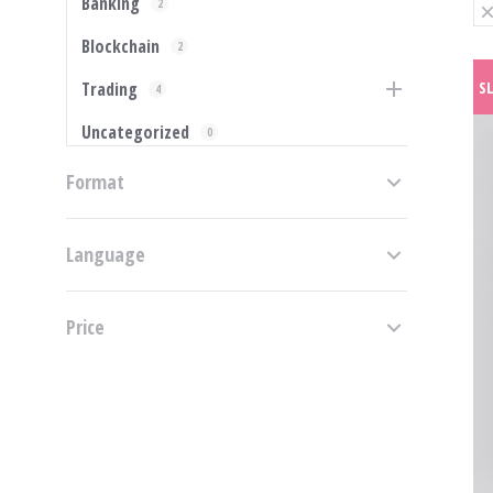
Banking
2
Blockchain
2
S
Trading
4
Uncategorized
0
Format
Language
Price