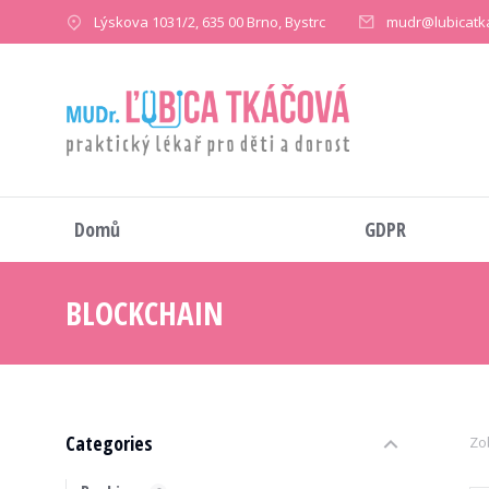
Lýskova 1031/2, 635 00 Brno, Bystrc
mudr@lubicatk
Domů
GDPR
BLOCKCHAIN
You are here:
Categories
Zo