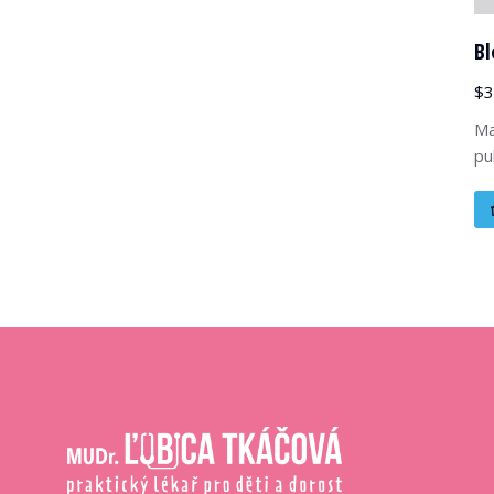
Bl
$
3
Ma
pu