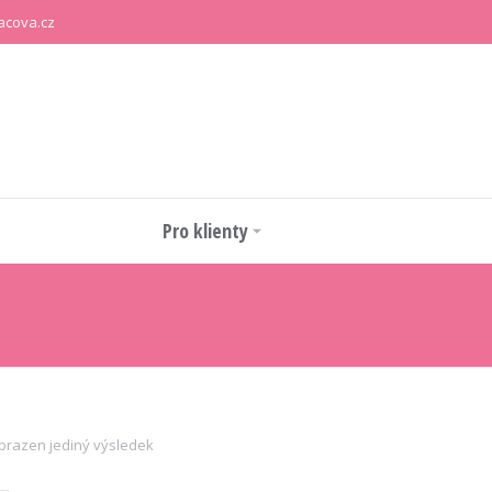
acova.cz
Pro klienty
brazen jediný výsledek