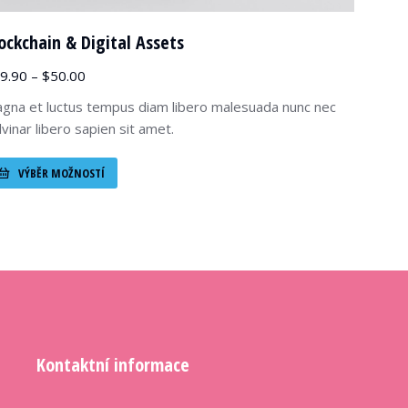
ockchain & Digital Assets
9.90
–
$
50.00
gna et luctus tempus diam libero malesuada nunc nec
lvinar libero sapien sit amet.
VÝBĚR MOŽNOSTÍ
Kontaktní informace